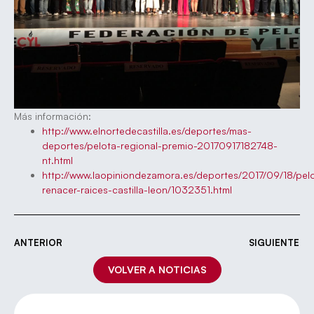
Más información:
http://www.elnortedecastilla.es/deportes/mas-
deportes/pelota-regional-premio-20170917182748-
nt.html
http://www.laopiniondezamora.es/deportes/2017/09/18/pel
renacer-raices-castilla-leon/1032351.html
ANTERIOR
SIGUIENTE
VOLVER A NOTICIAS