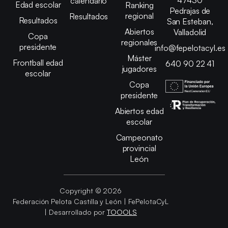
calendario
Edad escolar
Ranking
Pedrajas de
regional
Resultados
Resultados
San Esteban,
Abiertos
Valladolid
Copa
regionales
presidente
info@fepelotacyl.es
Máster
Frontball edad
640 90 22 41
jugadores
escolar
Copa
presidente
Abiertos edad
escolar
Campeonato
provincial
León
Copyright © 2026
Federación Pelota Castilla y León | FePelotaCyL
| Desarrollado por
TOOOLS