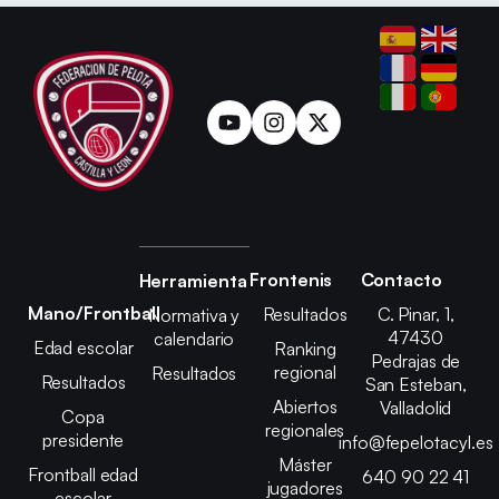
Frontenis
Contacto
Herramienta
Mano/Frontball
Resultados
C. Pinar, 1,
Normativa y
47430
calendario
Edad escolar
Ranking
Pedrajas de
regional
Resultados
Resultados
San Esteban,
Abiertos
Valladolid
Copa
regionales
presidente
info@fepelotacyl.es
Máster
Frontball edad
640 90 22 41
jugadores
escolar