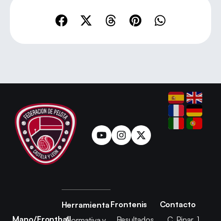
Frontenis
Contacto
Herramienta
Mano/Frontball
Resultados
C. Pinar, 1,
Normativa y