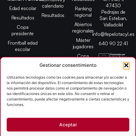
47430
calendario
Edad escolar
Ranking
Pedrajas de
regional
Resultados
Resultados
San Esteban,
Abiertos
Valladolid
Copa
regionales
presidente
info@fepelotacyl.es
Máster
Frontball edad
640 90 22 41
jugadores
escolar
Copa
presidente
Gestionar consentimiento
Abiertos edad
Utilizamos tecnologías como las cookies para almacenar y/o acceder a
escolar
la información del dispositivo. El consentimiento de estas tecnologías
Campeonato
nos permitirá procesar datos como el comportamiento de navegación o
provincial
las identificaciones únicas en este sitio. No consentir o retirar el
consentimiento, puede afectar negativamente a ciertas características y
León
funciones.
Copyright © 2026
Aceptar
Federación Pelota Castilla y León | FePelotaCyL
| Desarrollado por
TOOOLS