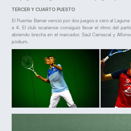
TERCER Y CUARTO PUESTO
El Puertas Bamar venció por dos juegos a cero al Laguna d
a 4. El club iscariense consiguió llevar el ritmo del 
abriendo brecha en el marcador. Saúl Carrascal y Alfonso
pódium.