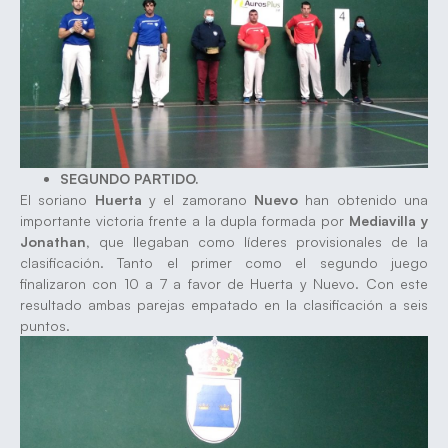
SEGUNDO PARTIDO.
El soriano
Huerta
y el zamorano
Nuevo
han obtenido una
importante victoria frente a la dupla formada por
Mediavilla y
Jonathan,
que llegaban como líderes provisionales de la
clasificación. Tanto el primer como el segundo juego
finalizaron con 10 a 7 a favor de Huerta y Nuevo. Con este
resultado ambas parejas empatado en la clasificación a seis
puntos.