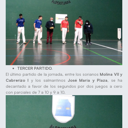
TERCER PARTIDO.
El último partido de la jornada, entre los sorianos
Molina VII y
Cabrerizo I
y los salmantinos
José María y Plaza,
se ha
decantado a favor de los segundos por dos juegos a cero
con parciales de 7 a 10 y 9 a 10.