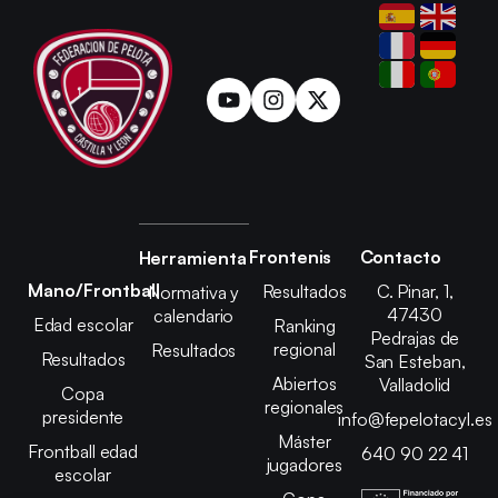
Frontenis
Contacto
Herramienta
Mano/Frontball
Resultados
C. Pinar, 1,
Normativa y
47430
calendario
Edad escolar
Ranking
Pedrajas de
regional
Resultados
Resultados
San Esteban,
Abiertos
Valladolid
Copa
regionales
presidente
info@fepelotacyl.es
Máster
Frontball edad
640 90 22 41
jugadores
escolar