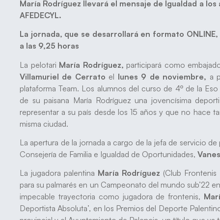
María Rodríguez llevará el mensaje de Igualdad a lo
AFEDECYL.
La jornada, que se desarrollará en formato ONLINE, 
a las 9,25 horas
La pelotari
María Rodríguez,
participará como embajad
Villamuriel de Cerrato
el
lunes 9 de noviembre,
a 
plataforma Team. Los alumnos del curso de 4º de la Eso 
de su paisana María Rodríguez una jovencísima depor
representar a su país desde los 15 años y que no hace tan
misma ciudad.
La apertura de la jornada a cargo de la jefa de servicio d
Consejería de Familia e Igualdad de Oportunidades,
Vaness
La jugadora palentina
María Rodríguez
(Club Frontenis 
para su palmarés en un Campeonato del mundo sub’22 en f
impecable trayectoria como jugadora de frontenis,
Mar
Deportista Absoluta’, en los Premios del Deporte Palentin