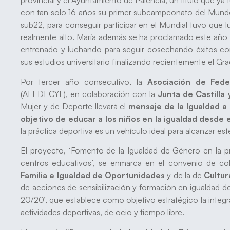
provincial y el Ayuntamiento de Palencia, un título que ya
con tan solo 16 años su primer subcampeonato del Mundo.
sub22, para conseguir participar en el Mundial tuvo que l
realmente alto. María además se ha proclamado este añ
entrenado y luchando para seguir cosechando éxitos con
sus estudios universitario finalizando recientemente el Gra
Por tercer año consecutivo, la
Asociación de Fede
(AFEDECYL), en colaboración con la
Junta de Castilla 
Mujer y de Deporte llevará el
mensaje de la Igualdad a 
objetivo de educar a los niños en la igualdad desd
la práctica deportiva es un vehículo ideal para alcanzar est
El proyecto, ‘Fomento de la Igualdad de Género en la p
centros educativos’, se enmarca en el convenio de co
Familia e Igualdad de
Oportunidades
y de la de
Cultur
de acciones de sensibilización y formación en igualdad d
20/20’, que establece como objetivo estratégico la integr
actividades deportivas, de ocio y tiempo libre.