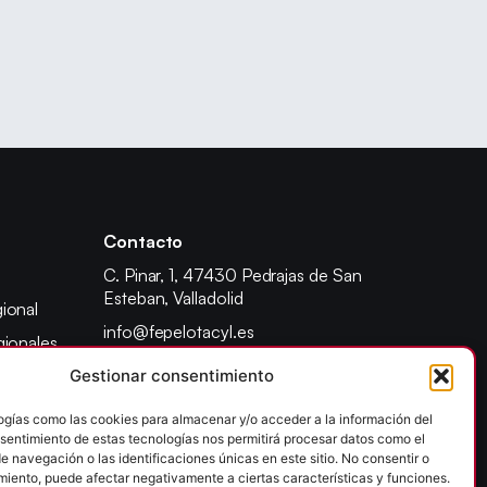
Contacto
C. Pinar, 1, 47430 Pedrajas de San
Esteban, Valladolid
ional
info@fepelotacyl.es
gionales
640 90 22 41
Gestionar consentimiento
adores
dente
ogías como las cookies para almacenar y/o acceder a la información del
onsentimiento de estas tecnologías nos permitirá procesar datos como el
ad escolar
 navegación o las identificaciones únicas en este sitio. No consentir o
 provincial
imiento, puede afectar negativamente a ciertas características y funciones.