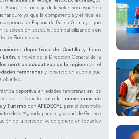
 tuvo el honor de recoger en 2015, al conseguir
 Aunque es una fija de la selección española
uchar duro ya que la competencia y el nivel es
o campeona de España de Paleta Goma y sigue
 la selección absoluta, compatibilizando con
do de Fisioterapia.
raciones deportivas de Castilla y León
y León,
a través de la Dirección General de la
los centros educativos de la región
con el
e edades tempranas
y teniendo en cuenta que
e objetivo.
ráctica deportiva en edades tempranas en los
laboración firmado entre las
consejerías de
a y Turismo
con
AFEDECYL
para el desarrollo
entro de la ‘Agenda para la Igualdad de Género
ación de la perspectiva de género en todas las