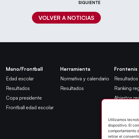
SIGUIENTE
VOLVER A NOTICIAS
Mano/Frontball
Herramienta
Frontenis
Edad escolar
Normativa y calendario
Resultados
Resultados
Resultados
Ranking reg
Copa presidente
Abiertos re
Frontball edad escolar
Máster jug
Copa presi
Utilizamos tecnol
dispositivo. El c
Abiertos ed
comportamiento de
Campeonato
retirar el consent