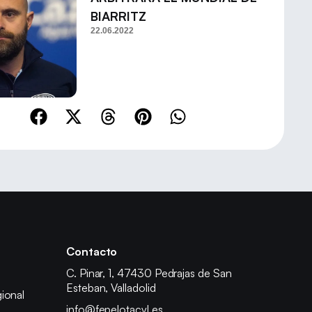
BIARRITZ
22.06.2022
Contacto
C. Pinar, 1, 47430 Pedrajas de San
Esteban, Valladolid
ional
info@fepelotacyl.es