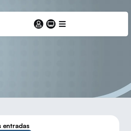
A IGUALDAD
s entradas