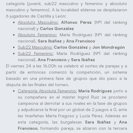
categoría (juvenil, sub22 masculino y femenino y absoluto
masculino y femenino). A la localidad eldense se desplazaron
6 jugadores de Castilla y León:
Absoluto Masculino:
Alfonso Pérez
(Nº1 del ránking
nacional) y
Carlos González
Absoluto Femenino:
María Rodríguez (Nº1 del ránking
nacional),
Sara Ibáñez
y
Ana Francisco
Sub22 Masculino:
Carlos González
y
Jon Mondragón
Sub22 Femenino:
María Rodríguez (Nº1 del ránking
nacional),
Ana Francisco
y
Sara Ibáñez
El viernes 24 a las 16.00h se celebró el sorteo de parejas y a
partir de entonces comenzó la competición, un sistema
basado en una primera fase de grupos que dio paso a la
disputa de las finales del torneo.
Categoría Absoluta Femenino:
María Rodríguez
junto a
su compañera en el máster Ingrid Ruiz se proclamó
campeona al derrotar a sus rivales en la fase de grupos
y adjudicarse la final por un global de 2 juegos a 0, ante
las tinerfeñas Marta Fragoso y Lucía Pérez. Además en
esta categoría, las burgalesas
Sara Ibáñez
y
Ana
Francisco
, formando pareja, se alzaron con la tercera