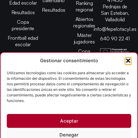
calendario
Edad escolar
Ranking
Pedrajas de
regional
Resultados
Resultados
San Esteban,
Abiertos
Valladolid
Copa
regionales
presidente
info@fepelotacyl.es
Máster
Frontball edad
640 90 22 41
jugadores
escolar
Copa
presidente
Gestionar consentimiento
Abiertos edad
Utilizamos tecnologías como las cookies para almacenar y/o acceder a
escolar
la información del dispositivo. El consentimiento de estas tecnologías
Campeonato
nos permitirá procesar datos como el comportamiento de navegación o
provincial
las identificaciones únicas en este sitio. No consentir o retirar el
consentimiento, puede afectar negativamente a ciertas características y
León
funciones.
Copyright © 2026
Aceptar
Federación Pelota Castilla y León | FePelotaCyL
| Desarrollado por
TOOOLS
Denegar