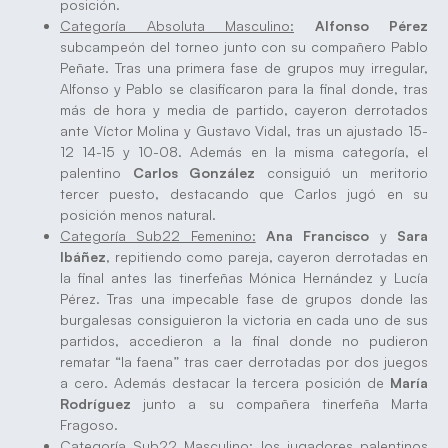
posición.
Categoría Absoluta Masculino:
Alfonso Pérez
subcampeón del torneo junto con su compañero Pablo
Peñate. Tras una primera fase de grupos muy irregular,
Alfonso y Pablo se clasificaron para la final donde, tras
más de hora y media de partido, cayeron derrotados
ante Víctor Molina y Gustavo Vidal, tras un ajustado 15-
12 14-15 y 10-08. Además en la misma categoría, el
palentino
Carlos González
consiguió un meritorio
tercer puesto, destacando que Carlos jugó en su
posición menos natural.
Categoría Sub22 Femenino:
Ana Francisco
y
Sara
Ibáñez
, repitiendo como pareja, cayeron derrotadas en
la final antes las tinerfeñas Mónica Hernández y Lucía
Pérez. Tras una impecable fase de grupos donde las
burgalesas consiguieron la victoria en cada uno de sus
partidos, accedieron a la final donde no pudieron
rematar “la faena” tras caer derrotadas por dos juegos
a cero. Además destacar la tercera posición de
María
Rodríguez
junto a su compañera tinerfeña Marta
Fragoso.
Categoría Sub22 Masculino:
los jugadores palentinos