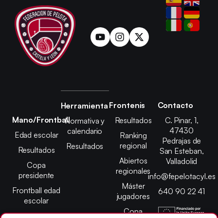
Frontenis
Contacto
Herramienta
Mano/Frontball
Resultados
C. Pinar, 1,
Normativa y
47430
calendario
Edad escolar
Ranking
Pedrajas de
regional
Resultados
Resultados
San Esteban,
Abiertos
Valladolid
Copa
regionales
presidente
info@fepelotacyl.es
Máster
Frontball edad
640 90 22 41
jugadores
escolar
Copa