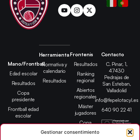
Frontenis
Contacto
Herramienta
Mano/Frontball
Resultados
C. Pinar, 1,
Normativa y
47430
calendario
Edad escolar
Ranking
Pedrajas de
regional
Resultados
Resultados
San Esteban,
Abiertos
Valladolid
Copa
regionales
presidente
info@fepelotacyl.es
Máster
Frontball edad
640 90 22 41
jugadores
escolar
Copa
presidente
Gestionar consentimiento
Abiertos edad