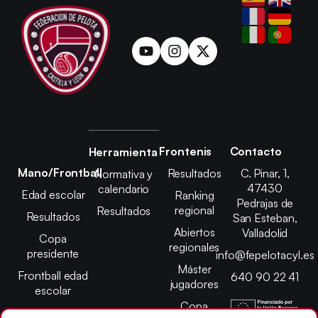
Frontenis
Contacto
Herramienta
Mano/Frontball
Resultados
C. Pinar, 1,
Normativa y
47430
calendario
Edad escolar
Ranking
Pedrajas de
regional
Resultados
Resultados
San Esteban,
Abiertos
Valladolid
Copa
regionales
presidente
info@fepelotacyl.es
Máster
Frontball edad
640 90 22 41
jugadores
escolar
Copa