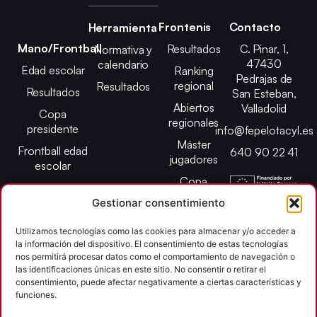
Frontenis
Contacto
Herramienta
Mano/Frontball
Resultados
C. Pinar, 1,
Normativa y
47430
calendario
Edad escolar
Ranking
Pedrajas de
regional
Resultados
Resultados
San Esteban,
Abiertos
Valladolid
Copa
regionales
presidente
info@fepelotacyl.es
Máster
Frontball edad
640 90 22 41
jugadores
escolar
Copa
presidente
Gestionar consentimiento
Abiertos edad
Utilizamos tecnologías como las cookies para almacenar y/o acceder a
escolar
la información del dispositivo. El consentimiento de estas tecnologías
Campeonato
nos permitirá procesar datos como el comportamiento de navegación o
provincial
las identificaciones únicas en este sitio. No consentir o retirar el
consentimiento, puede afectar negativamente a ciertas características y
León
funciones.