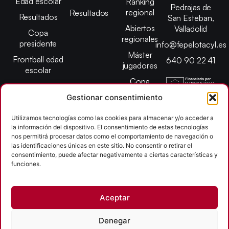
Edad escolar
Ranking
Pedrajas de
regional
Resultados
Resultados
San Esteban,
Abiertos
Valladolid
Copa
regionales
presidente
info@fepelotacyl.es
Máster
Frontball edad
640 90 22 41
jugadores
escolar
Copa
presidente
Gestionar consentimiento
Abiertos edad
escolar
Utilizamos tecnologías como las cookies para almacenar y/o acceder a
la información del dispositivo. El consentimiento de estas tecnologías
Campeonato
nos permitirá procesar datos como el comportamiento de navegación o
provincial
las identificaciones únicas en este sitio. No consentir o retirar el
consentimiento, puede afectar negativamente a ciertas características y
León
funciones.
Copyright © 2026
Aceptar
Federación Pelota Castilla y León | FePelotaCyL
| Desarrollado por
TOOOLS
Denegar