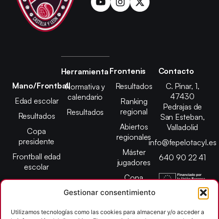
Frontenis
Contacto
Herramienta
Mano/Frontball
Resultados
C. Pinar, 1,
Normativa y
47430
calendario
Edad escolar
Ranking
Pedrajas de
regional
Resultados
Resultados
San Esteban,
Abiertos
Valladolid
Copa
regionales
presidente
info@fepelotacyl.es
Máster
Frontball edad
640 90 22 41
jugadores
escolar
Copa
presidente
Gestionar consentimiento
Abiertos edad
escolar
Utilizamos tecnologías como las cookies para almacenar y/o acceder a