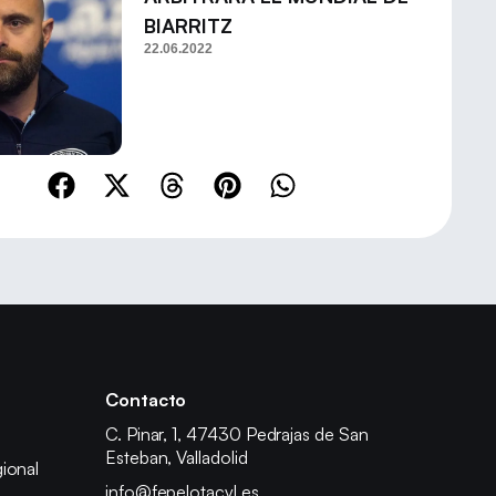
BIARRITZ
22.06.2022
Contacto
C. Pinar, 1, 47430 Pedrajas de San
Esteban, Valladolid
ional
info@fepelotacyl.es