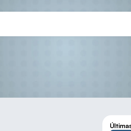
 finales del Campeonato de Esp
Última