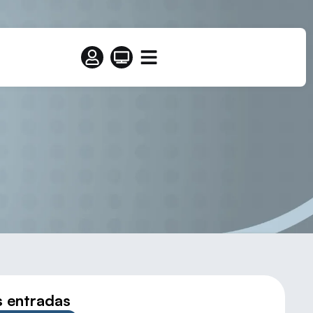
aña de 2ª categoría
s entradas