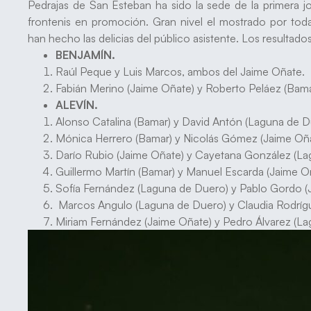
Pedrajas de San Esteban ha sido la sede de la primera 
frontenis en promoción. Gran nivel el mostrado por toda
han hecho las delicias del público asistente. Los resultados
BENJAMÍN.
Raúl Peque y Luis Marcos, ambos del Jaime Oñate.
Fabián Merino (Jaime Oñate) y Roberto Peláez (Bama
ALEVÍN.
Alonso Catalina (Bamar) y David Antón (Laguna de D
Mónica Herrero (Bamar) y Nicolás Gómez (Jaime Oña
Darío Rubio (Jaime Oñate) y Cayetana González (La
Guillermo Martín (Bamar) y Manuel Escarda (Jaime O
Sofía Fernández (Laguna de Duero) y Pablo Gordo (
Marcos Angulo (Laguna de Duero) y Claudia Rodríg
Miriam Fernández (Jaime Oñate) y Pedro Álvarez (La