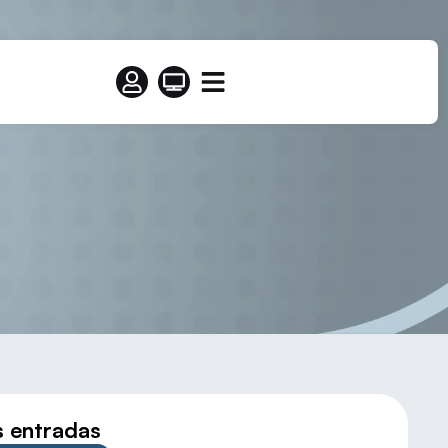
drajas de S.E.)
s entradas