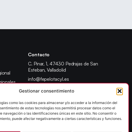
Contacto
C. Pinar, 1, 47430 Pedrajas de San
Esteban, Valladolid
ional
info@fepelotacyl.es
gionales
640 90 22 41
Gestionar consentimiento
adores
dente
ogías como las cookies para almacenar y/o acceder a la información del
onsentimiento de estas tecnologías nos permitirá procesar datos como el
ad escolar
 navegación o las identificaciones únicas en este sitio. No consentir o
 provincial
imiento, puede afectar negativamente a ciertas características y funciones.