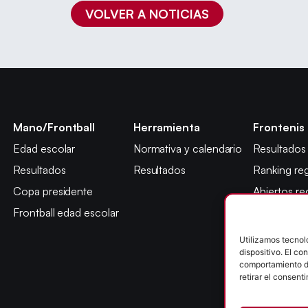
VOLVER A NOTICIAS
Mano/Frontball
Herramienta
Frontenis
Edad escolar
Normativa y calendario
Resultados
Resultados
Resultados
Ranking reg
Copa presidente
Abiertos re
Frontball edad escolar
Máster jug
Copa presi
Utilizamos tecnol
dispositivo. El c
Abiertos ed
comportamiento de
Campeonato
retirar el consent
León