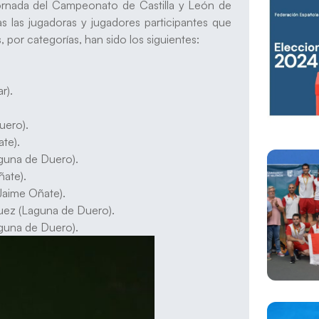
jornada del Campeonato de Castilla y León de
s las jugadoras y jugadores participantes que
, por categorías, han sido los siguientes:
r).
uero).
te).
guna de Duero).
ñate).
Jaime Oñate).
uez (Laguna de Duero).
guna de Duero).