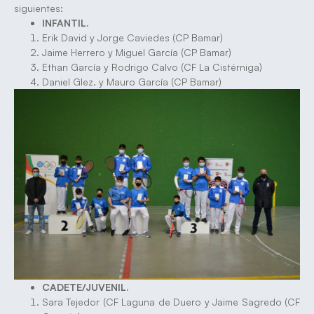
siguientes:
INFANTIL.
Erik David y Jorge Caviedes (CP Bamar)
Jaime Herrero y Miguel García (CP Bamar)
Ethan García y Rodrigo Calvo (CF La Cistérniga)
Daniel Glez. y Mauro García (CP Bamar)
CADETE/JUVENIL.
Sara Tejedor (CF Laguna de Duero y Jaime Sagredo (CF