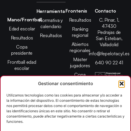
Frontenis
Contacto
Herramienta
Mano/Frontball
Resultados
C. Pinar, 1,
Normativa y
47430
calendario
Edad escolar
Ranking
Pedrajas de
regional
Resultados
Resultados
San Esteban,
Abiertos
Valladolid
Copa
regionales
presidente
info@fepelotacyl.es
Máster
Frontball edad
640 90 22 41
jugadores
escolar
Copa
presidente
Gestionar consentimiento
Abiertos edad
Utilizamos tecnologías como las cookies para almacenar y/o acceder a
escolar
la información del dispositivo. El consentimiento de estas tecnologías
Campeonato
nos permitirá procesar datos como el comportamiento de navegación o
provincial
las identificaciones únicas en este sitio. No consentir o retirar el
consentimiento, puede afectar negativamente a ciertas características y
León
funciones.