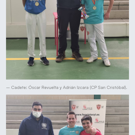
– Cadete: Óscar Revuelta y Adrián Izcara (CP San Cristóbal).