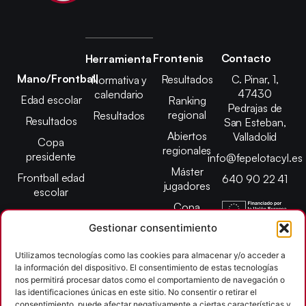
Frontenis
Contacto
Herramienta
Mano/Frontball
Resultados
C. Pinar, 1,
Normativa y
47430
calendario
Edad escolar
Ranking
Pedrajas de
regional
Resultados
Resultados
San Esteban,
Abiertos
Valladolid
Copa
regionales
presidente
info@fepelotacyl.es
Máster
Frontball edad
640 90 22 41
jugadores
escolar
Copa
presidente
Gestionar consentimiento
Abiertos edad
Utilizamos tecnologías como las cookies para almacenar y/o acceder a
escolar
la información del dispositivo. El consentimiento de estas tecnologías
Campeonato
nos permitirá procesar datos como el comportamiento de navegación o
provincial
las identificaciones únicas en este sitio. No consentir o retirar el
consentimiento, puede afectar negativamente a ciertas características y