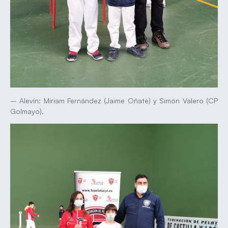
– Alevín: Miriam Fernández (Jaime Oñate) y Simón Valero (CP
Golmayo).