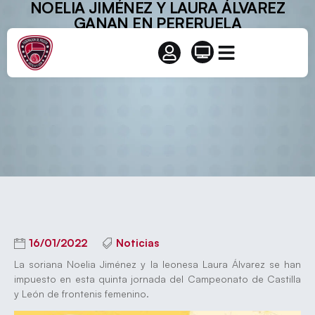
NOELIA JIMÉNEZ Y LAURA ÁLVAREZ
GANAN EN PERERUELA
16/01/2022
Noticias
La soriana Noelia Jiménez y la leonesa Laura Álvarez se han
impuesto en esta quinta jornada del Campeonato de Castilla
y León de frontenis femenino.