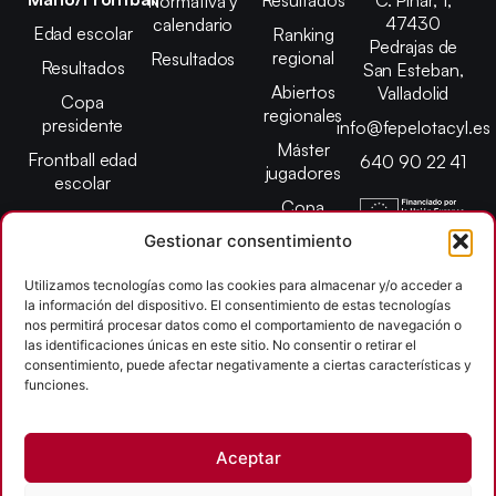
Resultados
C. Pinar, 1,
Normativa y
47430
calendario
Edad escolar
Ranking
Pedrajas de
regional
Resultados
Resultados
San Esteban,
Abiertos
Valladolid
Copa
regionales
presidente
info@fepelotacyl.es
Máster
Frontball edad
640 90 22 41
jugadores
escolar
Copa
presidente
Gestionar consentimiento
Abiertos edad
Utilizamos tecnologías como las cookies para almacenar y/o acceder a
escolar
la información del dispositivo. El consentimiento de estas tecnologías
Campeonato
nos permitirá procesar datos como el comportamiento de navegación o
provincial
las identificaciones únicas en este sitio. No consentir o retirar el
consentimiento, puede afectar negativamente a ciertas características y
León
funciones.
Copyright © 2026
Aceptar
Federación Pelota Castilla y León | FePelotaCyL
| Desarrollado por
TOOOLS