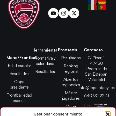
Frontenis
Contacto
Herramienta
Mano/Frontball
Resultados
C. Pinar, 1,
Normativa y
47430
calendario
Edad escolar
Ranking
Pedrajas de
regional
Resultados
Resultados
San Esteban,
Abiertos
Valladolid
Copa
regionales
presidente
info@fepelotacyl.es
Máster
Frontball edad
640 90 22 41
jugadores
escolar
Copa
presidente
Gestionar consentimiento