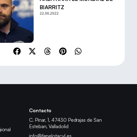
BIARRITZ
22.06.2022
Contacto
C. Pinar, 1, 47430 Pedrajas de San
Esteban, Valladolid
ional
info@fepelotacyl.es