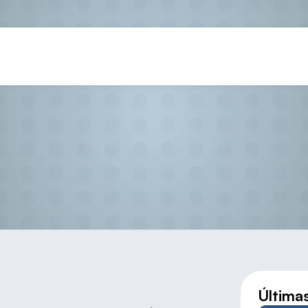
ONERAS Y ÁLVARO FDEZ. GAN
Última