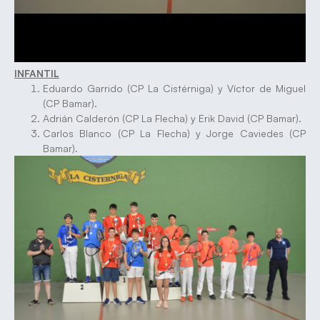
INFANTIL
Eduardo Garrido (CP La Cistérniga) y Víctor de Miguel
(CP Bamar).
Adrián Calderón (CP La Flecha) y Erik David (CP Bamar).
Carlos Blanco (CP La Flecha) y Jorge Caviedes (CP
Bamar).