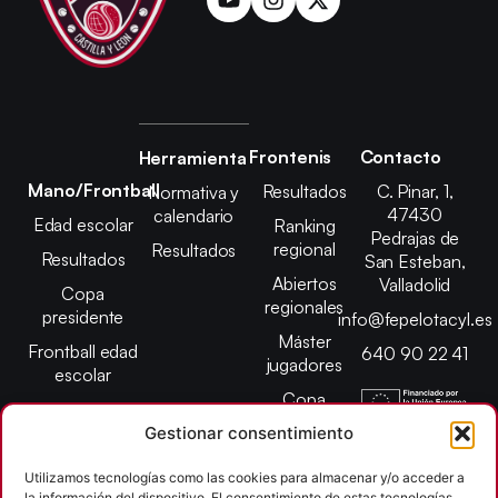
Frontenis
Contacto
Herramienta
Mano/Frontball
Resultados
C. Pinar, 1,
Normativa y
47430
calendario
Edad escolar
Ranking
Pedrajas de
regional
Resultados
Resultados
San Esteban,
Abiertos
Valladolid
Copa
regionales
presidente
info@fepelotacyl.es
Máster
Frontball edad
640 90 22 41
jugadores
escolar
Copa
presidente
Gestionar consentimiento
Abiertos edad
Utilizamos tecnologías como las cookies para almacenar y/o acceder a
escolar
la información del dispositivo. El consentimiento de estas tecnologías