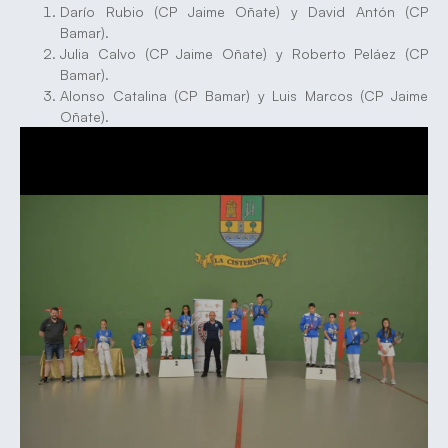
Darío Rubio (CP Jaime Oñate) y David Antón (CP
Bamar).
Julia Calvo (CP Jaime Oñate) y Roberto Peláez (CP
Bamar).
Alonso Catalina (CP Bamar) y Luis Marcos (CP Jaime
Oñate).