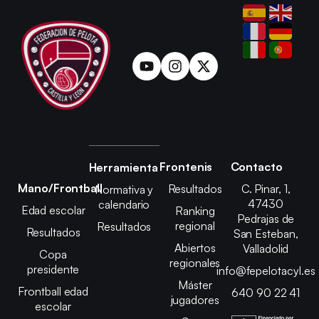
Frontenis
Contacto
Herramienta
Mano/Frontball
Resultados
C. Pinar, 1,
Normativa y
47430
calendario
Edad escolar
Ranking
Pedrajas de
regional
Resultados
Resultados
San Esteban,
Abiertos
Valladolid
Copa
regionales
presidente
info@fepelotacyl.es
Máster
Frontball edad
640 90 22 41
jugadores
escolar