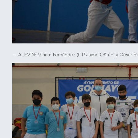
– ALEVÍN: Miriam Fernández (CP Jaime Oñate) y César Rio