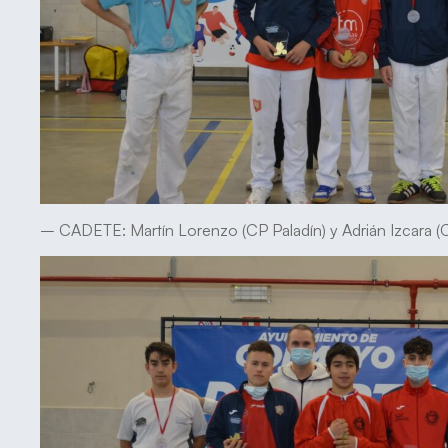
– CADETE: Martín Lorenzo (CP Paladín) y Adrián Izcara (C