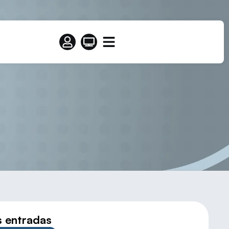
olmayo)
s entradas