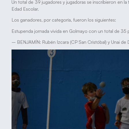
Un total de 39 jugadores y jugadoras se inscribieron en 
Edad Escolar.
Los ganadores, por categoría, fueron los siguientes:
Estupenda jornada vivida en Golmayo con un total de 35 pa
– BENJAMÍN: Rubén Izcara (CP San Cristóbal) y Unai de 