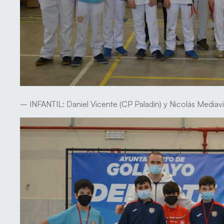
– INFANTIL: Daniel Vicente (CP Paladín) y Nicolás Mediavil