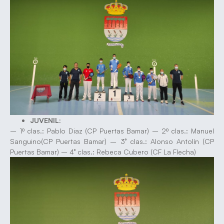
JUVENIL:
– 1º clas.: Pablo Diaz (CP Puertas Bamar) – 2º clas.: Manuel
Sanguino(CP Puertas Bamar) – 3° clas.: Alonso Antolín (CP
Puertas Bamar) – 4° clas.: Rebeca Cubero (CF La Flecha)