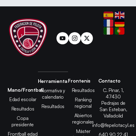
Frontenis
Contacto
Herramienta
Mano/Frontball
Resultados
C. Pinar, 1,
Normativa y
47430
calendario
Edad escolar
Ranking
Pedrajas de
regional
Resultados
Resultados
San Esteban,
Abiertos
Valladolid
Copa
regionales
presidente
info@fepelotacyl.es
Máster
Frontball edad
640 90 22 41