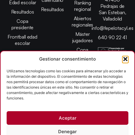
Edad escolar
Ranking
Pedrajas de
regional
Resultados
Resultados
San Esteban,
Abiertos
Valladolid
Copa
regionales
presidente
info@fepelotacyl.es
Máster
Frontball edad
640 90 22 41
jugadores
escolar
Copa
presidente
Gestionar consentimiento
Abiertos edad
Utilizamos tecnologías como las cookies para almacenar y/o acceder a
escolar
la información del dispositivo. El consentimiento de estas tecnologías
Campeonato
nos permitirá procesar datos como el comportamiento de navegación o
provincial
las identificaciones únicas en este sitio. No consentir o retirar el
consentimiento, puede afectar negativamente a ciertas características y
León
funciones.
Copyright © 2026
Aceptar
Federación Pelota Castilla y León | FePelotaCyL
| Desarrollado por
TOOOLS
Denegar