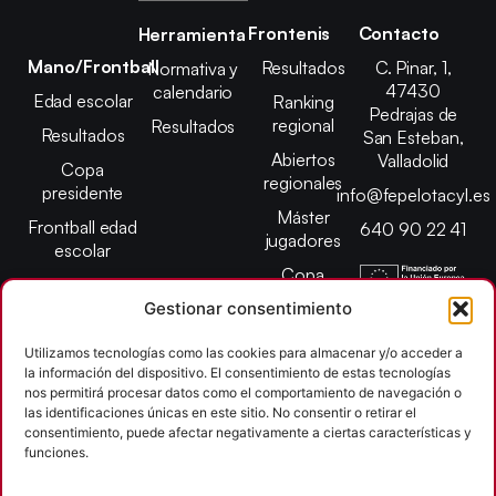
Frontenis
Contacto
Herramienta
Mano/Frontball
Resultados
C. Pinar, 1,
Normativa y
47430
calendario
Edad escolar
Ranking
Pedrajas de
regional
Resultados
Resultados
San Esteban,
Abiertos
Valladolid
Copa
regionales
presidente
info@fepelotacyl.es
Máster
Frontball edad
640 90 22 41
jugadores
escolar
Copa
presidente
Gestionar consentimiento
Abiertos edad
Utilizamos tecnologías como las cookies para almacenar y/o acceder a
escolar
la información del dispositivo. El consentimiento de estas tecnologías
Campeonato
nos permitirá procesar datos como el comportamiento de navegación o
provincial
las identificaciones únicas en este sitio. No consentir o retirar el
consentimiento, puede afectar negativamente a ciertas características y
León
funciones.