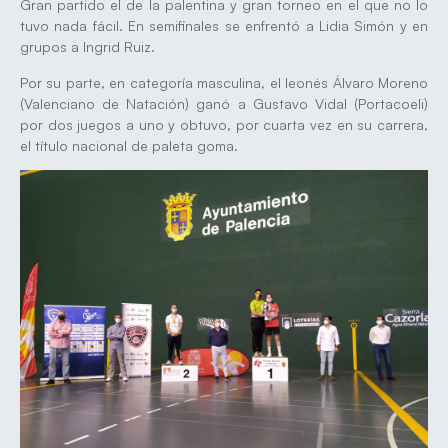
Gran partido el de la palentina y gran torneo en el que no lo
tuvo nada fácil. En semifinales se enfrentó a Lidia Simón y en
grupos a Ingrid Ruiz.
Por su parte, en categoría masculina, el leonés Álvaro Moreno
(Valenciano de Natación) ganó a Gustavo Vidal (Portacoeli)
por dos juegos a uno y obtuvo, por cuarta vez en su carrera,
el título nacional de paleta goma.