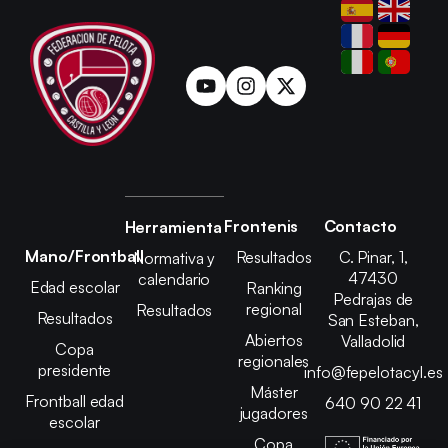
Frontenis
Contacto
Herramienta
Mano/Frontball
Resultados
C. Pinar, 1,
Normativa y
47430
calendario
Edad escolar
Ranking
Pedrajas de
regional
Resultados
Resultados
San Esteban,
Abiertos
Valladolid
Copa
regionales
presidente
info@fepelotacyl.es
Máster
Frontball edad
640 90 22 41
jugadores
escolar
Copa