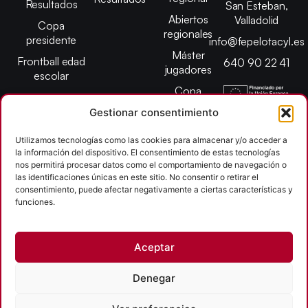
Resultados
San Esteban,
Abiertos
Valladolid
Copa
regionales
presidente
info@fepelotacyl.es
Máster
Frontball edad
640 90 22 41
jugadores
escolar
Copa
presidente
Gestionar consentimiento
Abiertos edad
escolar
Utilizamos tecnologías como las cookies para almacenar y/o acceder a
la información del dispositivo. El consentimiento de estas tecnologías
Campeonato
nos permitirá procesar datos como el comportamiento de navegación o
provincial
las identificaciones únicas en este sitio. No consentir o retirar el
consentimiento, puede afectar negativamente a ciertas características y
León
funciones.
Copyright © 2026
Aceptar
Federación Pelota Castilla y León | FePelotaCyL
| Desarrollado por
TOOOLS
Denegar
Aviso Legal
Política de Cookies
Política de Privacidad