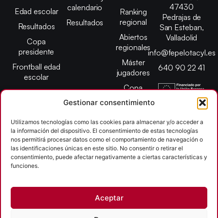
47430
calendario
Edad escolar
Ranking
Pedrajas de
regional
Resultados
Resultados
San Esteban,
Abiertos
Valladolid
Copa
regionales
presidente
info@fepelotacyl.es
Máster
Frontball edad
640 90 22 41
jugadores
escolar
Copa
presidente
Gestionar consentimiento
Abiertos edad
Utilizamos tecnologías como las cookies para almacenar y/o acceder a
escolar
la información del dispositivo. El consentimiento de estas tecnologías
Campeonato
nos permitirá procesar datos como el comportamiento de navegación o
provincial
las identificaciones únicas en este sitio. No consentir o retirar el
consentimiento, puede afectar negativamente a ciertas características y
León
funciones.
Copyright © 2026
Aceptar
Federación Pelota Castilla y León | FePelotaCyL
| Desarrollado por
TOOOLS