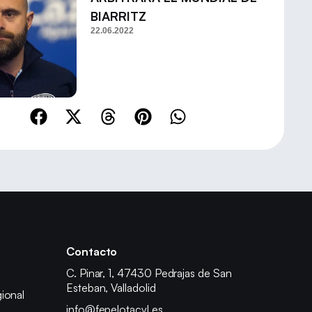
BIARRITZ
22.06.2022
Contacto
C. Pinar, 1, 47430 Pedrajas de San
Esteban, Valladolid
ional
info@fepelotacyl.es