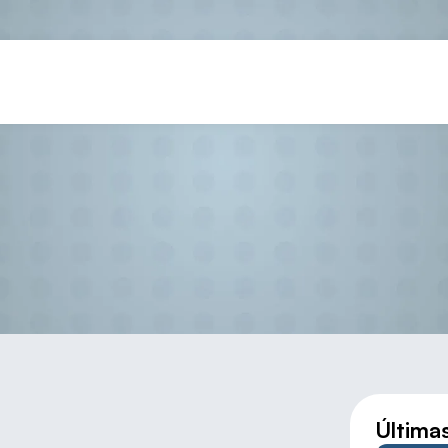
odríguez seleccionada para el
Última