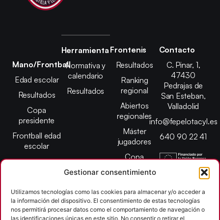
Frontenis
Contacto
Herramienta
Mano/Frontball
Resultados
C. Pinar, 1,
Normativa y
47430
calendario
Edad escolar
Ranking
Pedrajas de
regional
Resultados
Resultados
San Esteban,
Abiertos
Valladolid
Copa
regionales
presidente
info@fepelotacyl.es
Máster
Frontball edad
640 90 22 41
jugadores
escolar
Copa
presidente
Gestionar consentimiento
Abiertos edad
escolar
Utilizamos tecnologías como las cookies para almacenar y/o acceder a
la información del dispositivo. El consentimiento de estas tecnologías
Campeonato
nos permitirá procesar datos como el comportamiento de navegación o
provincial
las identificaciones únicas en este sitio. No consentir o retirar el