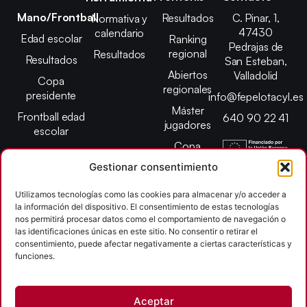
Mano/Frontball
Resultados
C. Pinar, 1,
Normativa y
47430
calendario
Edad escolar
Ranking
Pedrajas de
regional
Resultados
Resultados
San Esteban,
Abiertos
Valladolid
Copa
regionales
presidente
info@fepelotacyl.es
Máster
Frontball edad
640 90 22 41
jugadores
escolar
Copa
presidente
Gestionar consentimiento
Abiertos edad
Utilizamos tecnologías como las cookies para almacenar y/o acceder a
escolar
la información del dispositivo. El consentimiento de estas tecnologías
Campeonato
nos permitirá procesar datos como el comportamiento de navegación o
provincial
las identificaciones únicas en este sitio. No consentir o retirar el
consentimiento, puede afectar negativamente a ciertas características y
León
funciones.
Copyright © 2026
Aceptar
Federación Pelota Castilla y León | FePelotaCyL