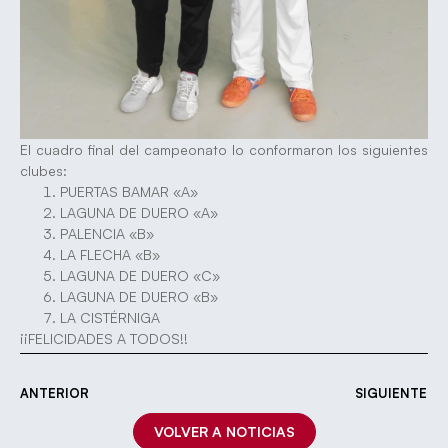
El cuadro final del campeonato lo conformaron los siguientes
clubes:
PUERTAS BAMAR «A»
LAGUNA DE DUERO «A»
PALENCIA «B»
LA FLECHA «B»
LAGUNA DE DUERO «C»
LAGUNA DE DUERO «B»
LA CISTÉRNIGA
¡¡FELICIDADES A TODOS!!
ANTERIOR
SIGUIENTE
VOLVER A NOTICIAS