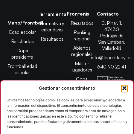
Frontenis
Contacto
Herramienta
Mano/Frontball
Resultados
C. Pinar, 1,
Normativa y
47430
calendario
Edad escolar
Ranking
Pedrajas de
regional
Resultados
Resultados
San Esteban,
Abiertos
Valladolid
Copa
regionales
presidente
info@fepelotacyl.es
Máster
Frontball edad
640 90 22 41
jugadores
escolar
Copa
presidente
Gestionar consentimiento
Abiertos edad
Utilizamos tecnologías como las cookies para almacenar y/o acceder a
escolar
la información del dispositivo. El consentimiento de estas tecnologías
Campeonato
nos permitirá procesar datos como el comportamiento de navegación o
provincial
las identificaciones únicas en este sitio. No consentir o retirar el
consentimiento, puede afectar negativamente a ciertas características y
León
funciones.