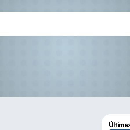
Urbión campeón de España de P
Última