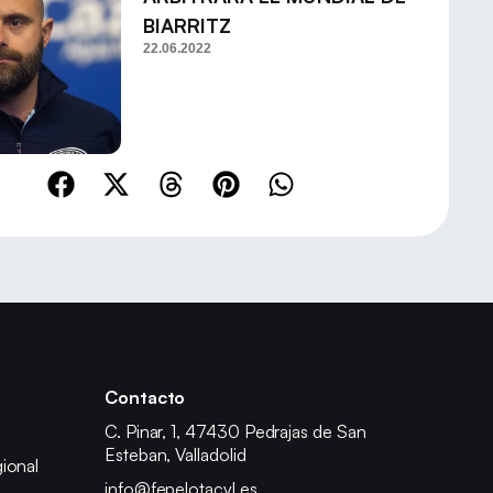
BIARRITZ
22.06.2022
Contacto
C. Pinar, 1, 47430 Pedrajas de San
Esteban, Valladolid
ional
info@fepelotacyl.es