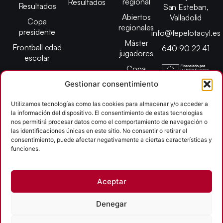
regional
Resultados
Resultados
San Esteban,
Abiertos
Valladolid
Copa
regionales
presidente
info@fepelotacyl.es
Máster
Frontball edad
640 90 22 41
jugadores
escolar
Copa
presidente
Gestionar consentimiento
Abiertos edad
Utilizamos tecnologías como las cookies para almacenar y/o acceder a
escolar
la información del dispositivo. El consentimiento de estas tecnologías
Campeonato
nos permitirá procesar datos como el comportamiento de navegación o
provincial
las identificaciones únicas en este sitio. No consentir o retirar el
consentimiento, puede afectar negativamente a ciertas características y
León
funciones.
Copyright © 2026
Aceptar
Federación Pelota Castilla y León | FePelotaCyL
| Desarrollado por
TOOOLS
Denegar
Aviso Legal
Política de Cookies
Política de Privacidad