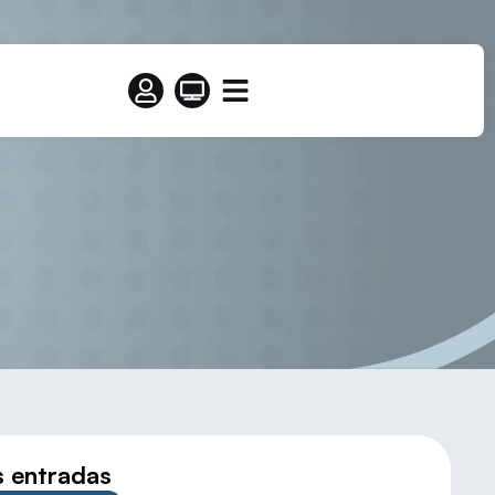
al) se imponen en Palencia
s entradas