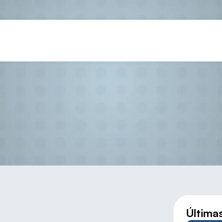
írculo de Amistad (Gustavo Vid
Última