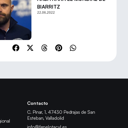
BIARRITZ
22.06.2022
Contacto
C. Pinar, 1, 47430 Pedrajas de San
Esteban, Valladolid
ional
info@fepelotacyl.es