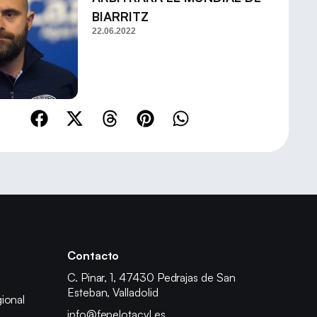
BIARRITZ
22.06.2022
Contacto
C. Pinar, 1, 47430 Pedrajas de San
Esteban, Valladolid
ional
info@fepelotacyl.es