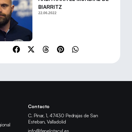
BIARRITZ
22.06.2022
Contacto
C. Pinar, 1, 47430 Pedrajas de San
Esteban, Valladolid
ional
info@fepelotacyl.es