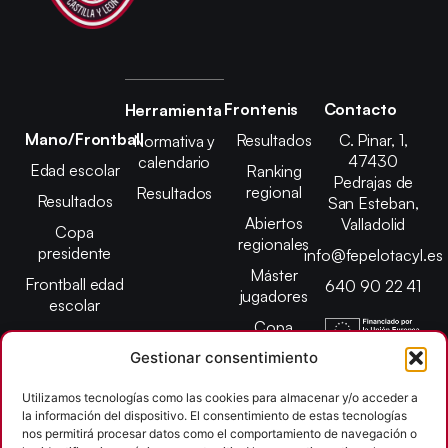
Frontenis
Contacto
Herramienta
Mano/Frontball
Resultados
C. Pinar, 1,
Normativa y
47430
calendario
Edad escolar
Ranking
Pedrajas de
regional
Resultados
Resultados
San Esteban,
Abiertos
Valladolid
Copa
regionales
presidente
info@fepelotacyl.es
Máster
Frontball edad
640 90 22 41
jugadores
escolar
Copa
presidente
Gestionar consentimiento
Abiertos edad
Utilizamos tecnologías como las cookies para almacenar y/o acceder a
escolar
la información del dispositivo. El consentimiento de estas tecnologías
Campeonato
nos permitirá procesar datos como el comportamiento de navegación o