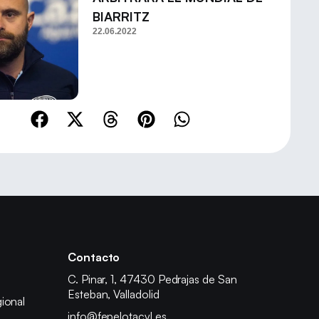
BIARRITZ
22.06.2022
Contacto
C. Pinar, 1, 47430 Pedrajas de San
Esteban, Valladolid
ional
info@fepelotacyl.es