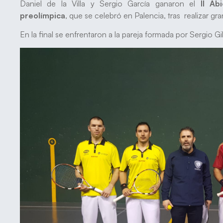
Daniel de la Villa y Sergio García ganaron el
II Ab
preolímpica
, que se celebró en Palencia, tras realizar gr
En la final se enfrentaron a la pareja formada por Sergio Gi