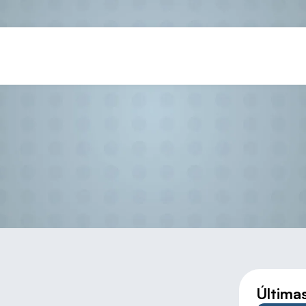
la Villa y Sergio García ganan 
Última