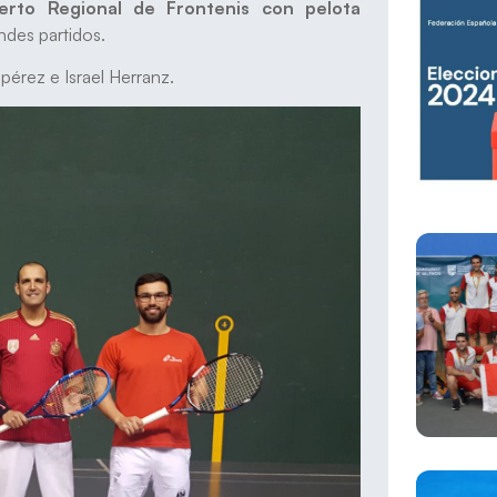
ierto Regional de Frontenis con pelota
andes partidos.
lpérez e Israel Herranz.