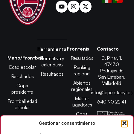
Frontenis
Contacto
Herramienta
Mano/Frontball
Resultados
C. Pinar, 1,
Normativa y
47430
calendario
Edad escolar
Ranking
Pedrajas de
regional
Resultados
Resultados
San Esteban,
Abiertos
Valladolid
Copa
regionales
presidente
info@fepelotacyl.es
Máster
Frontball edad
640 90 22 41
jugadores
escolar
Copa
presidente
Gestionar consentimiento
Abiertos edad