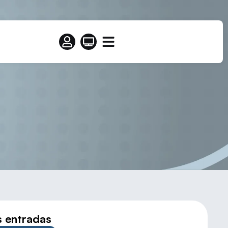
all
s entradas