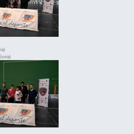
ia)
Soria)