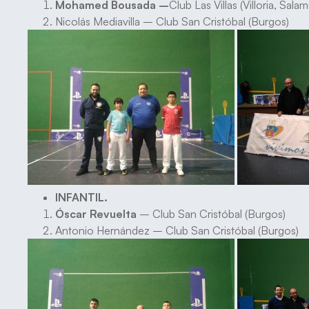
Mohamed Bousada –
Club Las Villas (Villoria, Sala
Nicolás Mediavilla – Club San Cristóbal (Burgos)
INFANTIL.
Óscar Revuelta
– Club San Cristóbal (Burgos)
Antonio Hernández – Club San Cristóbal (Burgos)