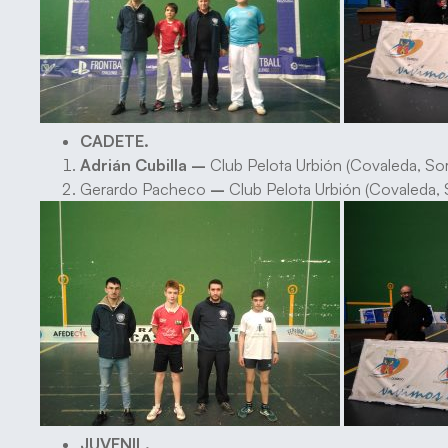
CADETE.
Adrián Cubilla –
Club Pelota Urbión (Covaleda, Sor
Gerardo Pacheco
–
Club Pelota Urbión (Covaleda, 
JUVENIL.