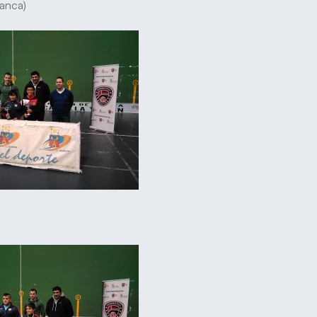
manca)