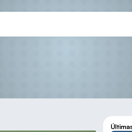
nales Campeonatos CyL FrontB
Última