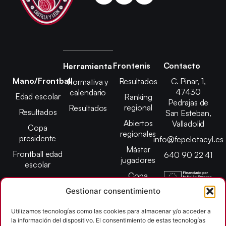
Frontenis
Contacto
Herramienta
Mano/Frontball
Resultados
C. Pinar, 1,
Normativa y
47430
calendario
Edad escolar
Ranking
Pedrajas de
regional
Resultados
Resultados
San Esteban,
Abiertos
Valladolid
Copa
regionales
presidente
info@fepelotacyl.es
Máster
Frontball edad
640 90 22 41
jugadores
escolar
Copa
presidente
Gestionar consentimiento
Abiertos edad
Utilizamos tecnologías como las cookies para almacenar y/o acceder a
escolar
la información del dispositivo. El consentimiento de estas tecnologías