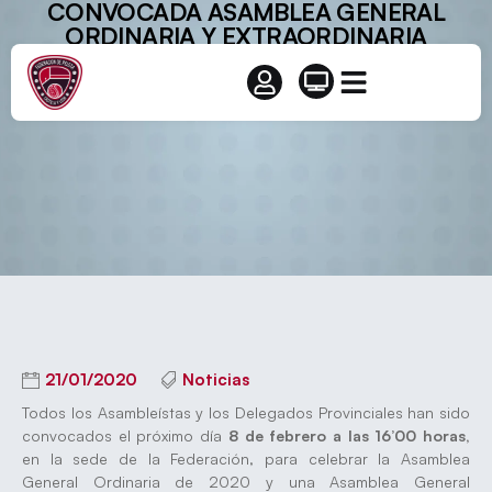
CONVOCADA ASAMBLEA GENERAL
ORDINARIA Y EXTRAORDINARIA
21/01/2020
Noticias
Todos los Asambleístas y los Delegados Provinciales han sido
convocados el próximo día
8 de febrero a las 16’00 horas,
en la sede de la Federación, para celebrar la Asamblea
General Ordinaria de 2020 y una Asamblea General