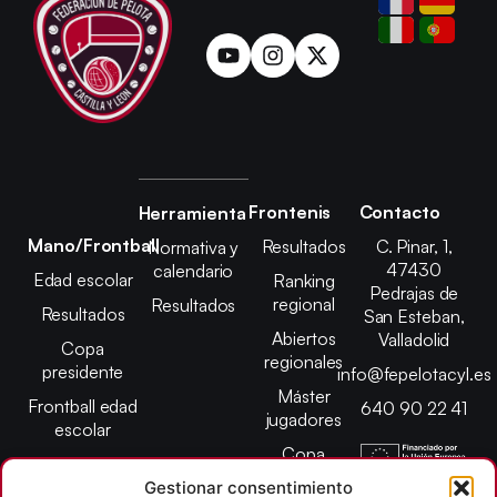
Frontenis
Contacto
Herramienta
Mano/Frontball
Resultados
C. Pinar, 1,
Normativa y
47430
calendario
Edad escolar
Ranking
Pedrajas de
regional
Resultados
Resultados
San Esteban,
Abiertos
Valladolid
Copa
regionales
presidente
info@fepelotacyl.es
Máster
Frontball edad
640 90 22 41
jugadores
escolar
Copa
presidente
Gestionar consentimiento