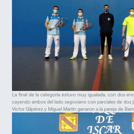
La final de la categoría estuvo muy igualada, con dos en
cayendo ambos del lado segoviano con parciales de dos ju
Víctor Gilpérez y Miguel Martín ganaron a la pareja de Ba