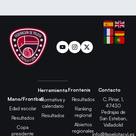
Frontenis
Contacto
Herramienta
Mano/Frontball
Resultados
C. Pinar, 1,
Normativa y
47430
calendario
Edad escolar
Ranking
Pedrajas de
regional
Resultados
Resultados
San Esteban,
Abiertos
Valladolid
Copa
regionales
presidente
info@fepelotacyl.es