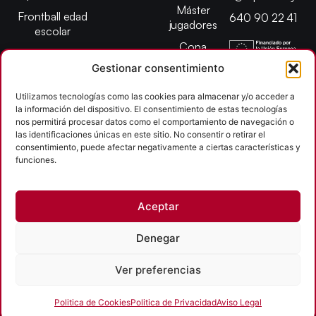
Máster
Frontball edad
640 90 22 41
jugadores
escolar
Copa
presidente
Gestionar consentimiento
Abiertos edad
Utilizamos tecnologías como las cookies para almacenar y/o acceder a
escolar
la información del dispositivo. El consentimiento de estas tecnologías
Campeonato
nos permitirá procesar datos como el comportamiento de navegación o
provincial
las identificaciones únicas en este sitio. No consentir o retirar el
consentimiento, puede afectar negativamente a ciertas características y
León
funciones.
Copyright © 2026
Aceptar
Federación Pelota Castilla y León | FePelotaCyL
| Desarrollado por
TOOOLS
Denegar
Aviso Legal
Política de Cookies
Política de Privacidad
Ver preferencias
Accesibilidad
Politica de Cookies
Politica de Privacidad
Aviso Legal