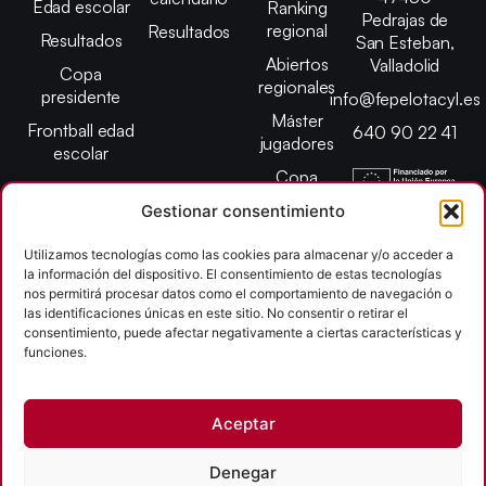
Edad escolar
Ranking
Pedrajas de
regional
Resultados
Resultados
San Esteban,
Abiertos
Valladolid
Copa
regionales
presidente
info@fepelotacyl.es
Máster
Frontball edad
640 90 22 41
jugadores
escolar
Copa
presidente
Gestionar consentimiento
Abiertos edad
escolar
Utilizamos tecnologías como las cookies para almacenar y/o acceder a
la información del dispositivo. El consentimiento de estas tecnologías
Campeonato
nos permitirá procesar datos como el comportamiento de navegación o
provincial
las identificaciones únicas en este sitio. No consentir o retirar el
consentimiento, puede afectar negativamente a ciertas características y
León
funciones.
Copyright © 2026
Aceptar
Federación Pelota Castilla y León | FePelotaCyL
| Desarrollado por
TOOOLS
Denegar