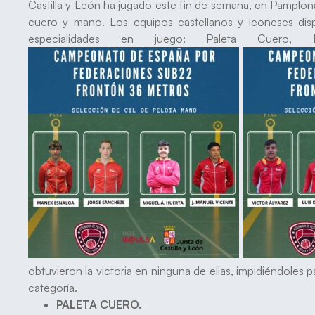
Castilla y León ha jugado este fin de semana, en Pamplo
cuero y mano. Los equipos castellanos y leoneses disp
especialidades en juego: Paleta Cuero,
obtuvieron la victoria en ninguna de ellas, impidiéndoles 
categoría.
PALETA CUERO.