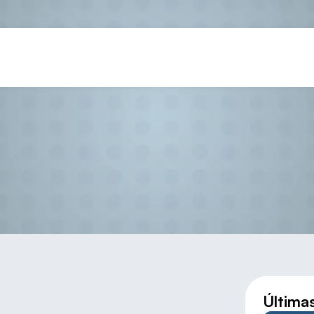
B 22: UN BRONCE Y DOS CUA
Última