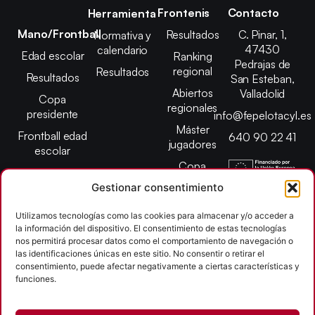
Frontenis
Contacto
Herramienta
Mano/Frontball
Resultados
C. Pinar, 1,
Normativa y
47430
calendario
Edad escolar
Ranking
Pedrajas de
regional
Resultados
Resultados
San Esteban,
Abiertos
Valladolid
Copa
regionales
presidente
info@fepelotacyl.es
Máster
Frontball edad
640 90 22 41
jugadores
escolar
Copa
presidente
Gestionar consentimiento
Abiertos edad
Utilizamos tecnologías como las cookies para almacenar y/o acceder a
escolar
la información del dispositivo. El consentimiento de estas tecnologías
Campeonato
nos permitirá procesar datos como el comportamiento de navegación o
provincial
las identificaciones únicas en este sitio. No consentir o retirar el
consentimiento, puede afectar negativamente a ciertas características y
León
funciones.
Copyright © 2026