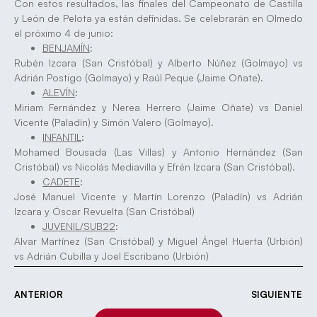
Con estos resultados, las finales del Campeonato de Castilla
y León de Pelota ya están definidas. Se celebrarán en Olmedo
el próximo 4 de junio:
BENJAMÍN
:
Rubén Izcara (San Cristóbal) y Alberto Núñez (Golmayo) vs
Adrián Postigo (Golmayo) y Raúl Peque (Jaime Oñate).
ALEVÍN
:
Miriam Fernández y Nerea Herrero (Jaime Oñate) vs Daniel
Vicente (Paladín) y Simón Valero (Golmayo).
INFANTIL
:
Mohamed Bousada (Las Villas) y Antonio Hernández (San
Cristóbal) vs Nicolás Mediavilla y Efrén Izcara (San Cristóbal).
CADETE
:
José Manuel Vicente y Martín Lorenzo (Paladín) vs Adrián
Izcara y Óscar Revuelta (San Cristóbal)
JUVENIL/SUB22
:
Alvar Martínez (San Cristóbal) y Miguel Ángel Huerta (Urbión)
vs Adrián Cubilla y Joel Escribano (Urbión)
ANTERIOR
SIGUIENTE